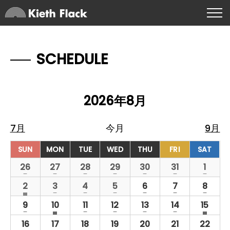
SCHEDULE
2026年8月
イ
7月
今月
9月
ベ
ン
ト
の
2
1
2
2
1
1
2
26
27
28
29
30
31
1
カ
イ
イ
イ
イ
イ
イ
イ
ベ
ベ
ベ
ベ
ベ
ベ
ベ
レ
1
h
1
1
2
2
2
2
2
3
4
5
6
7
8
ン
ン
ン
ン
ン
ン
ン
イ
a
イ
イ
イ
イ
イ
イ
ン
s
ト
ト
ト
ト
ト
ト
ト
ベ
ベ
ベ
ベ
ベ
ベ
ベ
1
2
h
2
2
2
2
2
h
9
10
11
12
13
14
15
ダ
f
ン
ン
ン
ン
ン
ン
ン
イ
イ
a
イ
イ
イ
イ
イ
a
e
ー
s
s
ト
ト
ト
ト
ト
ト
ト
ベ
ベ
ベ
ベ
ベ
ベ
ベ
2
h
0
1
1
1
1
1
h
16
17
18
19
20
21
22
a
f
f
ン
ン
ン
ン
ン
ン
ン
イ
a
イ
イ
イ
イ
イ
イ
a