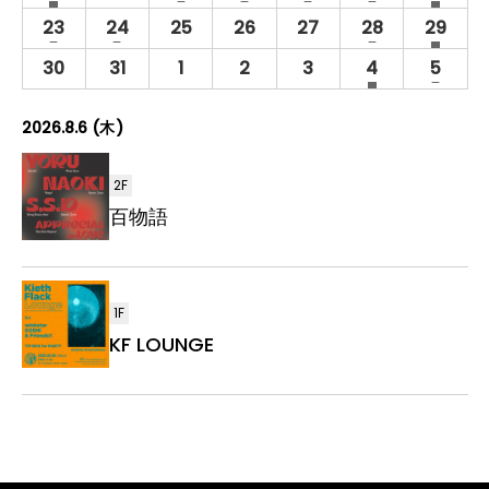
t
e
e
s
s
ト
ト
ト
ト
ト
ト
ト
ベ
ベ
ベ
ベ
ベ
ベ
ベ
1
1
0
0
0
2
2
h
u
23
24
25
26
27
28
29
a
a
f
f
ン
ン
ン
ン
ン
ン
ン
イ
イ
イ
イ
イ
イ
イ
a
r
t
t
e
e
s
ト
e
ト
ト
ト
ト
ト
ト
ベ
ベ
ベ
ベ
ベ
ベ
ベ
0
0
0
0
0
1
h
1
u
u
30
31
1
2
3
4
5
a
a
f
d
ン
ン
ン
ン
ン
ン
ン
イ
イ
イ
イ
イ
イ
a
イ
r
r
t
t
e
イ
s
ト
ト
e
ト
ト
ト
ト
ト
e
ベ
ベ
ベ
ベ
ベ
ベ
ベ
u
u
a
ベ
f
d
d
ン
ン
ン
ン
ン
ン
ン
r
r
2026.8.6 (木)
t
ン
e
イ
イ
ト
e
ト
ト
ト
ト
ト
ト
e
u
a
ト
ベ
ベ
d
d
r
t
ン
ン
イ
イ
e
2F
u
ト
ト
ベ
ベ
d
r
百物語
ン
ン
イ
e
ト
ト
ベ
d
ン
イ
ト
ベ
ン
1F
ト
KF LOUNGE