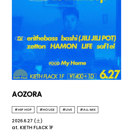
AOZORA
#HIP HOP
#HOUSE
#LIVE
#ALL MIX
2026.6.27 (土)
at. KIETH FLACK
1F