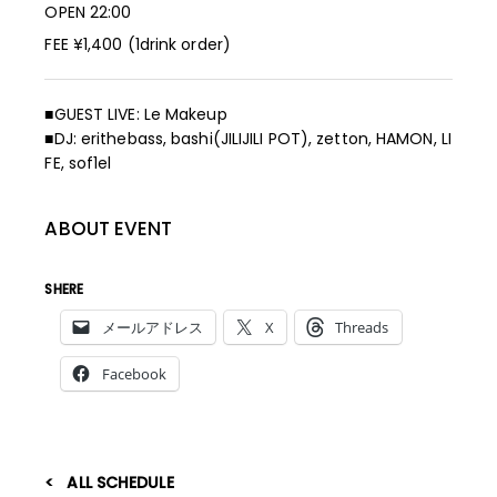
OPEN 22:00
FEE ¥1,400 (1drink order)
■GUEST LIVE: Le Makeup
■DJ: erithebass, bashi(JILIJILI POT), zetton, HAMON, LI
FE, sof1el
ABOUT EVENT
SHERE
メールアドレス
X
Threads
Facebook
ALL SCHEDULE