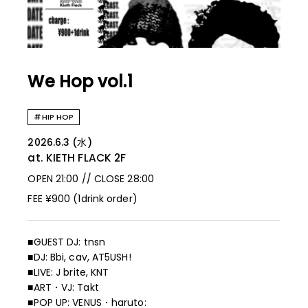
We Hop vol.1
#HIP HOP
2026.6.3 (水)
at. KIETH FLACK
2F
OPEN 21:00 // CLOSE 28:00
FEE ¥900 (1drink order)
■GUEST DJ: tnsn
■DJ: Bbi, cav, AT5USH!
■LIVE: J brite, KNT
■ART・VJ: Takt
■POP UP: VENUS・haruto: