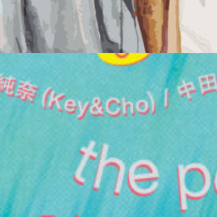
2026.9.4 (金)
Vaza
#DEEP HOUSE
#TECHNO
#BASS MUSIC
Read more