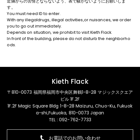
近隣からの苦情とならないよう、表で騒がないようにお願いしま
す。
You must need ID to enter.
With any illegaldrugs, illegal activities,or nuisances, we order
you to go out immediately.
Depends on situation, we prohibit to visit Kieth Flack.
In front of the building, please do not disturb the neighborho
ods.
Kieth Flack
〒810-0073 福岡県福岡市中央区舞鶴1-8-28 マジックスクエア
ビル 1F.2F
1F.2F Magic Square Bldg 1-8-28 Maizuru, Chuo-Ku, Fukuok
a-shi,Fukuoka, 810-0073 Japan
TEL : 092-762-7733
お電話でのお問い合わせ