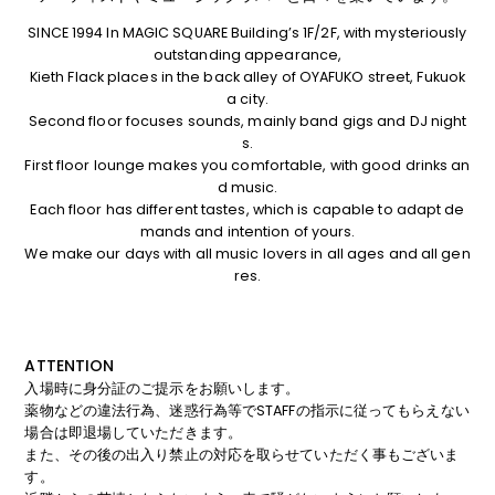
SINCE 1994 In MAGIC SQUARE Building’s 1F/2F, with mysteriously
outstanding appearance,
Kieth Flack places in the back alley of OYAFUKO street, Fukuok
a city.
Second floor focuses sounds, mainly band gigs and DJ night
s.
First floor lounge makes you comfortable, with good drinks an
d music.
Each floor has different tastes, which is capable to adapt de
mands and intention of yours.
We make our days with all music lovers in all ages and all gen
res.
ATTENTION
入場時に身分証のご提示をお願いします。
薬物などの違法行為、迷惑行為等でSTAFFの指示に従ってもらえない
場合は即退場していただきます。
また、その後の出入り禁止の対応を取らせていただく事もございま
す。