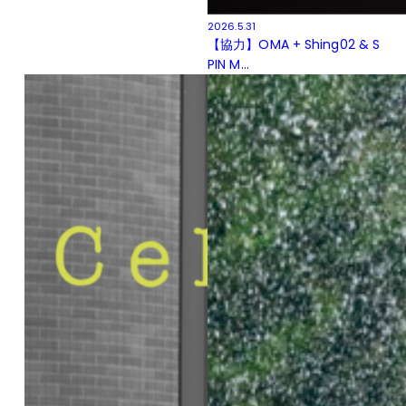
2026.5.31
【協力】OMA + Shing02 & S
PIN M...