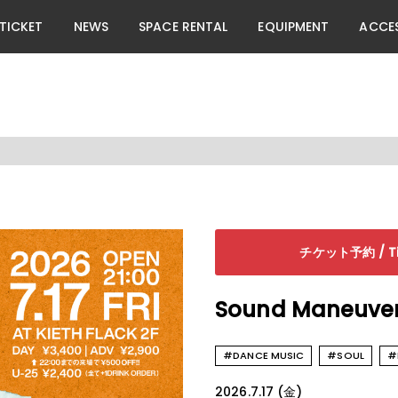
TICKET
NEWS
SPACE RENTAL
EQUIPMENT
ACCE
チケット予約 / Tic
Sound Maneuver
#DANCE MUSIC
#SOUL
#
2026.7.17 (金)