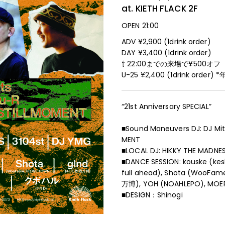
at. KIETH FLACK
2F
OPEN 21:00
ADV ¥2,900 (1drink order)
DAY ¥3,400 (1drink order)
⇧ 22:00までの来場で¥500オフ
U-25 ¥2,400 (1drink o
“21st Anniversary SPECIAL”
■Sound Maneuvers DJ: DJ Mit
MENT
■LOCAL DJ: HIKKY THE MADNES
■DANCE SESSION: kouske (kes
full ahead), Shota (WooFam
万博), YOH (NOAHLEPO), MOE
■DESIGN：Shinogi