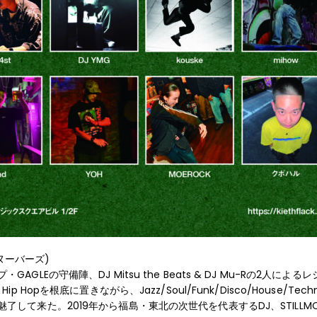
マヌーバーズ)
LEの守備陣、DJ Mitsu the Beats & DJ Mu-Rの2人による
p Hopを根底に置きながら、Jazz/Soul/Funk/Disco/House/
して来た。2019年から福島・東北の次世代を代表するDJ、STILLMO