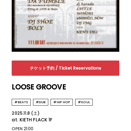
チケット予約 / Ticket Reservations
LOOSE GROOVE
#BEATS
#DUB
#HIP HOP
#SOUL
2025.11.8 (土)
at. KIETH FLACK
1F
OPEN 21:00