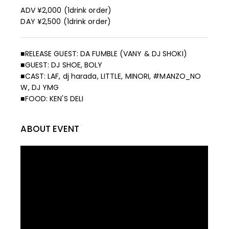
ADV ¥2,000 (1drink order)
DAY ¥2,500 (1drink order)
■RELEASE GUEST: DA FUMBLE (VANY & DJ SHOKI)
■GUEST: DJ SHOE, BOLY
■CAST: LAF, dj harada, LITTLE, MINORI, #MANZO_NO
W, DJ YMG
■FOOD: KEN'S DELI
ABOUT EVENT