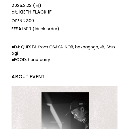
2025.2.23 (日)
at. KIETH FLACK
1F
OPEN 22:00
FEE ¥1,500 (1drink order)
■DJ: QUESTA from OSAKA, NOB, hakoagogo, 禅, Shin
ogi
■FOOD: hono curry
ABOUT EVENT