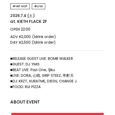
#HIP HOP
#LIVE
2026.7.4 (土)
at. KIETH FLACK
2F
OPEN 22:00
ADV ¥2,000 (1drink order)
DAY ¥2,500 (1drink order)
■RELEASE GUEST LIVE: BOMB WALKER
■GUEST: DJ YMG
■BEAT LIVE: Pazi One, 1jiku
■LIVE: DORA, 心晴, GRIP STEEZ, 帝釈天
■DJ: KRZT, KURATME, DIEGS, CHANGE J
■FOOD: RUI PIZZA
ABOUT EVENT