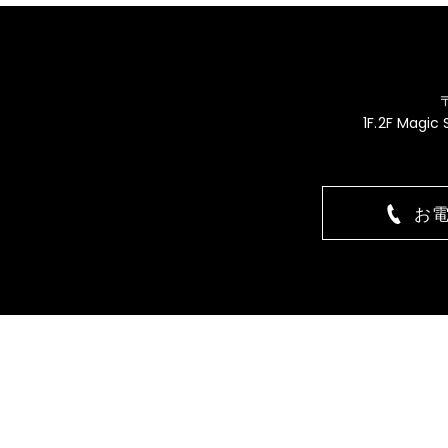
1F.2F Magic
お