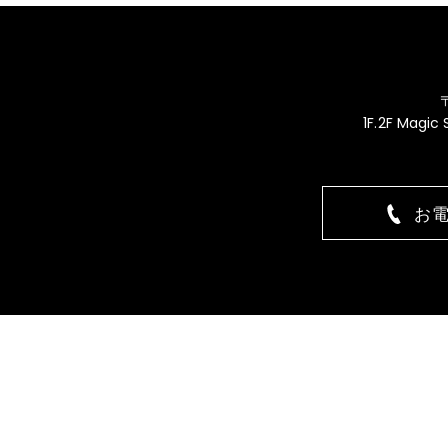
1F.2F Magic
お