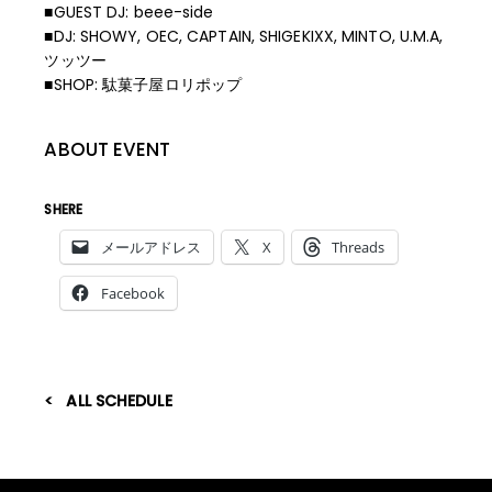
■GUEST DJ: beee-side
■DJ: SHOWY, OEC, CAPTAIN, SHIGEKIXX, MINTO, U.M.A,
ツッツー
■SHOP: 駄菓子屋ロリポップ
ABOUT EVENT
SHERE
メールアドレス
X
Threads
Facebook
ALL SCHEDULE