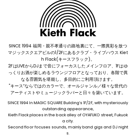
SINCE 1994 福岡・親不孝通りの路地裏にて、
一際異彩を放つ
マジックスクエアビルの1/2Fにあるクラブ・ライブハウス Kiet
h Flack(キースフラック)。
2FはLIVEからDJまで音にフォーカスしたメインフロア、1Fはゆ
っくりお酒が楽しめるラウンジフロアとなっており、
各階で異
なる雰囲気を堪能し、多目的にご利用頂けます。
"キース”ならではのカラーで、オールジャンル／様々な世代の
アーティストやミュージックラバーと日々を築いています。
SINCE 1994 In MAGIC SQUARE Building’s 1F/2F, with mysteriously
outstanding appearance,
Kieth Flack places in the back alley of OYAFUKO street, Fukuok
a city.
Second floor focuses sounds, mainly band gigs and DJ night
s.