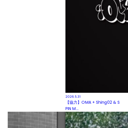
2026.5.31
【協力】OMA + Shing02 & S
PIN M...