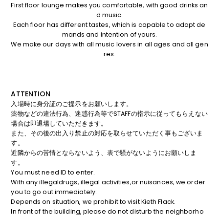
First floor lounge makes you comfortable, with good drinks an
d music.
Each floor has different tastes, which is capable to adapt de
mands and intention of yours.
We make our days with all music lovers in all ages and all gen
res.
ATTENTION
入場時に身分証のご提示をお願いします。
薬物などの違法行為、迷惑行為等でSTAFFの指示に従ってもらえない
場合は即退場していただきます。
また、その後の出入り禁止の対応を取らせていただく事もございま
す。
近隣からの苦情とならないよう、表で騒がないようにお願いしま
す。
You must need ID to enter.
With any illegaldrugs, illegal activities,or nuisances, we order
you to go out immediately.
Depends on situation, we prohibit to visit Kieth Flack.
In front of the building, please do not disturb the neighborho