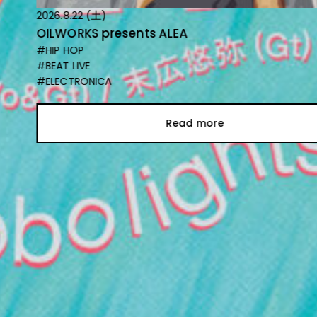
2026.8.22 (土)
OILWORKS presents ALEA
#HIP HOP
#BEAT LIVE
#ELECTRONICA
Read more