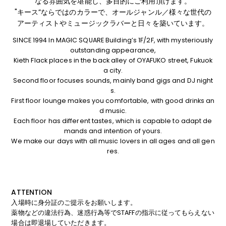
なる雰囲気を堪能し、多目的にご利用頂けます。
"キース”ならではのカラーで、オールジャンル／様々な世代の
アーティストやミュージックラバーと日々を築いています。
SINCE 1994 In MAGIC SQUARE Building’s 1F/2F, with mysteriously
outstanding appearance,
Kieth Flack places in the back alley of OYAFUKO street, Fukuok
a city.
Second floor focuses sounds, mainly band gigs and DJ night
s.
First floor lounge makes you comfortable, with good drinks an
d music.
Each floor has different tastes, which is capable to adapt de
mands and intention of yours.
We make our days with all music lovers in all ages and all gen
res.
ATTENTION
入場時に身分証のご提示をお願いします。
薬物などの違法行為、迷惑行為等でSTAFFの指示に従ってもらえない
場合は即退場していただきます。