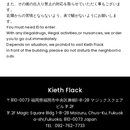
また、その後の出入り禁止の対応を取らせていただく事もございま
す。
近隣からの苦情とならないよう、表で騒がないようにお願いしま
す。
You must need ID to enter.
With any illegaldrugs, illegal activities,or nuisances, we order
you to go out immediately.
Depends on situation, we prohibit to visit Kieth Flack.
In front of the building, please do not disturb the neighborho
ods.
Kieth Flack
〒810-0073 福岡県福岡市中央区舞鶴1-8-28 マジックスクエア
ビル 1F.2F
1F.2F Magic Square Bldg 1-8-28 Maizuru, Chuo-Ku, Fukuok
a-shi,Fukuoka, 810-0073 Japan
TEL : 092-762-7733