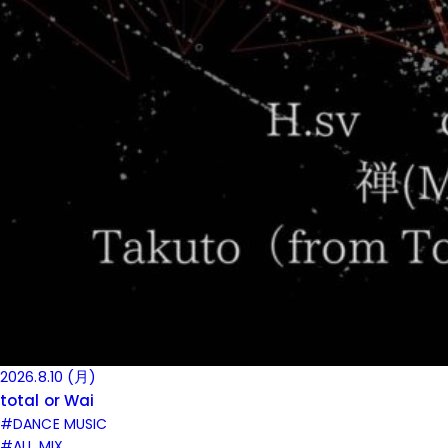
2026.8.10 (月)
total or Wai
#DANCE MUSIC
#ALL MIX