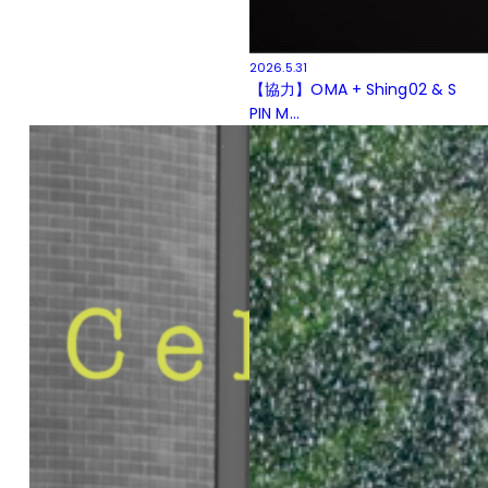
2026.5.31
【協力】OMA + Shing02 & S
PIN M...