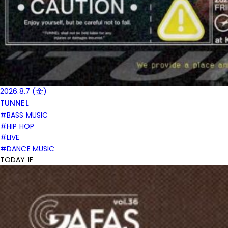
2026.8.7 (金)
TUNNEL
#BASS MUSIC
#HIP HOP
#LIVE
#DANCE MUSIC
TODAY 1F