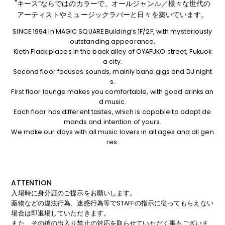
"キース”ならではのカラーで、オールジャンル／様々な世代の
アーティストやミュージックラバーと日々を築いています。
SINCE 1994 In MAGIC SQUARE Building’s 1F/2F, with mysteriously
outstanding appearance,
Kieth Flack places in the back alley of OYAFUKO street, Fukuok
a city.
Second floor focuses sounds, mainly band gigs and DJ night
s.
First floor lounge makes you comfortable, with good drinks an
d music.
Each floor has different tastes, which is capable to adapt de
mands and intention of yours.
We make our days with all music lovers in all ages and all gen
res.
ATTENTION
入場時に身分証のご提示をお願いします。
薬物などの違法行為、迷惑行為等でSTAFFの指示に従ってもらえない
場合は即退場していただきます。
また、その後の出入り禁止の対応を取らせていただく事もございま