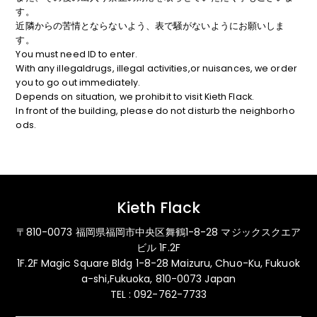
す。
近隣からの苦情とならないよう、表で騒がないようにお願いしま
す。
You must need ID to enter.
With any illegaldrugs, illegal activities,or nuisances, we order
you to go out immediately.
Depends on situation, we prohibit to visit Kieth Flack.
In front of the building, please do not disturb the neighborho
ods.
Kieth Flack
〒810-0073 福岡県福岡市中央区舞鶴1-8-28 マジックスクエア
ビル 1F.2F
1F.2F Magic Square Bldg 1-8-28 Maizuru, Chuo-Ku, Fukuok
a-shi,Fukuoka, 810-0073 Japan
TEL : 092-762-7733