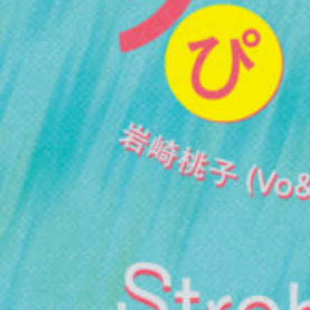
2026.8.22 (土)
OILWORKS presents ALEA
#HIP HOP
#BEAT LIVE
#ELECTRONICA
Read more