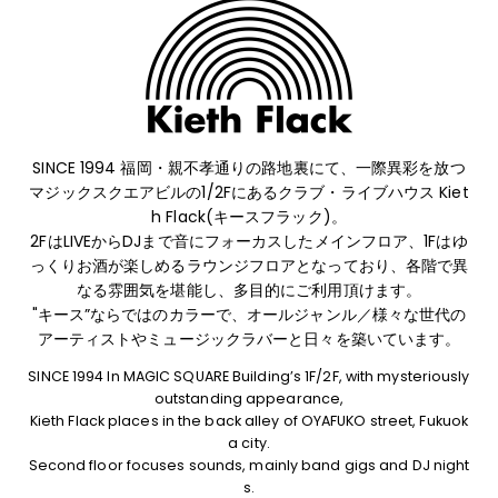
SINCE 1994 福岡・親不孝通りの路地裏にて、
一際異彩を放つ
マジックスクエアビルの1/2Fにあるクラブ・ライブハウス Kiet
h Flack(キースフラック)。
2FはLIVEからDJまで音にフォーカスしたメインフロア、1Fはゆ
っくりお酒が楽しめるラウンジフロアとなっており、
各階で異
なる雰囲気を堪能し、多目的にご利用頂けます。
"キース”ならではのカラーで、オールジャンル／様々な世代の
アーティストやミュージックラバーと日々を築いています。
SINCE 1994 In MAGIC SQUARE Building’s 1F/2F, with mysteriously
outstanding appearance,
Kieth Flack places in the back alley of OYAFUKO street, Fukuok
a city.
Second floor focuses sounds, mainly band gigs and DJ night
s.