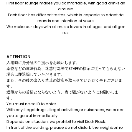
First floor lounge makes you comfortable, with good drinks an
d music.
Each floor has different tastes, which is capable to adapt de
mands and intention of yours.
We make our days with all music lovers in all ages and all gen
res.
ATTENTION
入場時に身分証のご提示をお願いします。
薬物などの違法行為、迷惑行為等でSTAFFの指示に従ってもらえない
場合は即退場していただきます。
また、その後の出入り禁止の対応を取らせていただく事もございま
す。
近隣からの苦情とならないよう、表で騒がないようにお願いしま
す。
You must need ID to enter.
With any illegaldrugs, illegal activities,or nuisances, we order
you to go out immediately.
Depends on situation, we prohibit to visit Kieth Flack.
In front of the building, please do not disturb the neighborho