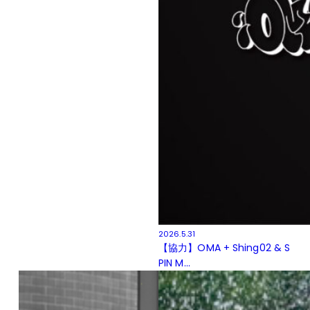
2026.5.31
【協力】OMA + Shing02 & S
PIN M...