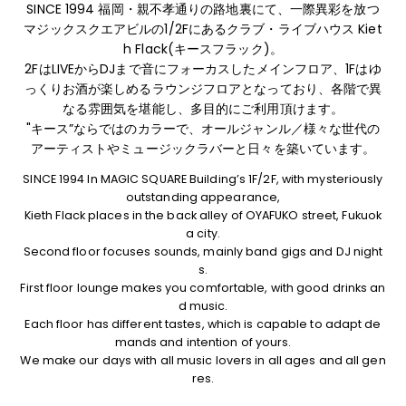
SINCE 1994 福岡・親不孝通りの路地裏にて、
一際異彩を放つ
マジックスクエアビルの1/2Fにあるクラブ・ライブハウス Kiet
h Flack(キースフラック)。
2FはLIVEからDJまで音にフォーカスしたメインフロア、1Fはゆ
っくりお酒が楽しめるラウンジフロアとなっており、
各階で異
なる雰囲気を堪能し、多目的にご利用頂けます。
"キース”ならではのカラーで、オールジャンル／様々な世代の
アーティストやミュージックラバーと日々を築いています。
SINCE 1994 In MAGIC SQUARE Building’s 1F/2F, with mysteriously
outstanding appearance,
Kieth Flack places in the back alley of OYAFUKO street, Fukuok
a city.
Second floor focuses sounds, mainly band gigs and DJ night
s.
First floor lounge makes you comfortable, with good drinks an
d music.
Each floor has different tastes, which is capable to adapt de
mands and intention of yours.
We make our days with all music lovers in all ages and all gen
res.