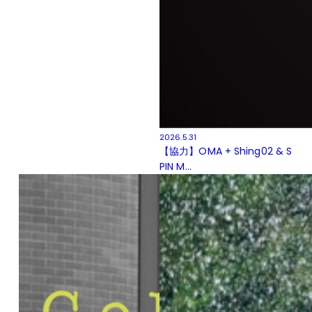
2026.5.31
【協力】OMA + Shing02 & S
PIN M...