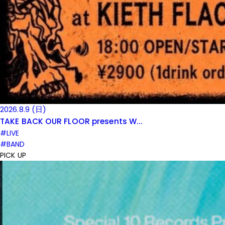
2026.8.9 (日)
TAKE BACK OUR FLOOR presents W...
#LIVE
#BAND
PICK UP