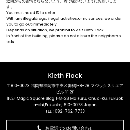
近隣からの苦情とならないよう、表で騒がないようにお願いしま
す。
You must need ID to enter.
With any illegaldrugs, illegal activities,or nuisances, we order
you to go out immediately.
Depends on situation, we prohibit to visit Kieth Flack.
In front of the building, please do not disturb the neighborho
ods.
Kieth Flack
〒810-0073 福岡県福岡市中央区舞鶴1-8-28 マジックスクエア
ビル 1F.2F
1F.2F Magic Square Bldg 1-8-28 Maizuru, Chuo-Ku, Fukuok
a-shi,Fukuoka, 810-0073 Japan
TEL : 092-762-7733
お電話でのお問い合わせ