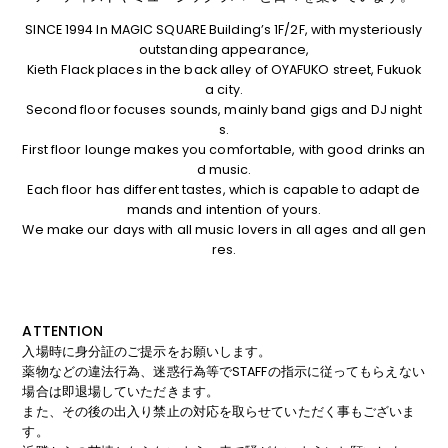
SINCE 1994 In MAGIC SQUARE Building’s 1F/2F, with mysteriously
outstanding appearance,
Kieth Flack places in the back alley of OYAFUKO street, Fukuok
a city.
Second floor focuses sounds, mainly band gigs and DJ night
s.
First floor lounge makes you comfortable, with good drinks an
d music.
Each floor has different tastes, which is capable to adapt de
mands and intention of yours.
We make our days with all music lovers in all ages and all gen
res.
ATTENTION
入場時に身分証のご提示をお願いします。
薬物などの違法行為、迷惑行為等でSTAFFの指示に従ってもらえない
場合は即退場していただきます。
また、その後の出入り禁止の対応を取らせていただく事もございま
す。