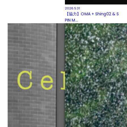
2026.5.31
【協力】OMA + Shing02 & S
PIN M...