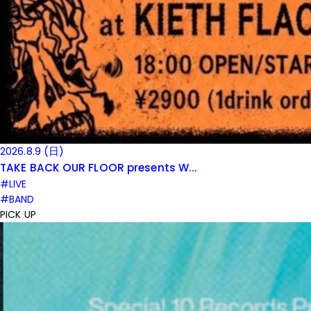
2026.8.9 (日)
TAKE BACK OUR FLOOR presents W...
#LIVE
#BAND
PICK UP