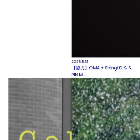
2026.5.31
【協力】OMA + Shing02 & S
PIN M...