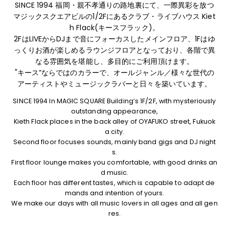
SINCE 1994 福岡・親不孝通りの路地裏にて、
一際異彩を放つ
マジックスクエアビルの1/2Fにあるクラブ・ライブハウス Kiet
h Flack(キースフラック)。
2FはLIVEからDJまで音にフォーカスしたメインフロア、1Fはゆ
っくりお酒が楽しめるラウンジフロアとなっており、
各階で異
なる雰囲気を堪能し、多目的にご利用頂けます。
"キース”ならではのカラーで、オールジャンル／様々な世代の
アーティストやミュージックラバーと日々を築いています。
SINCE 1994 In MAGIC SQUARE Building’s 1F/2F, with mysteriously
outstanding appearance,
Kieth Flack places in the back alley of OYAFUKO street, Fukuok
a city.
Second floor focuses sounds, mainly band gigs and DJ night
s.
First floor lounge makes you comfortable, with good drinks an
d music.
Each floor has different tastes, which is capable to adapt de
mands and intention of yours.
We make our days with all music lovers in all ages and all gen
res.