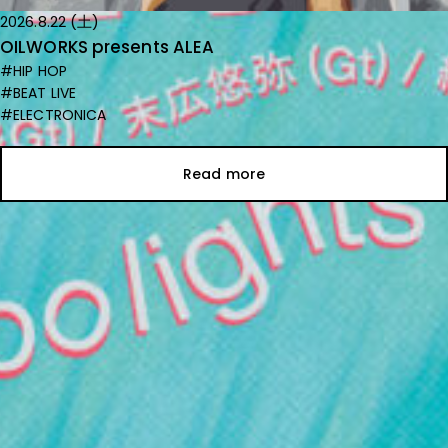
2026.8.22 (土)
OILWORKS presents ALEA
#HIP HOP
#BEAT LIVE
#ELECTRONICA
Read more