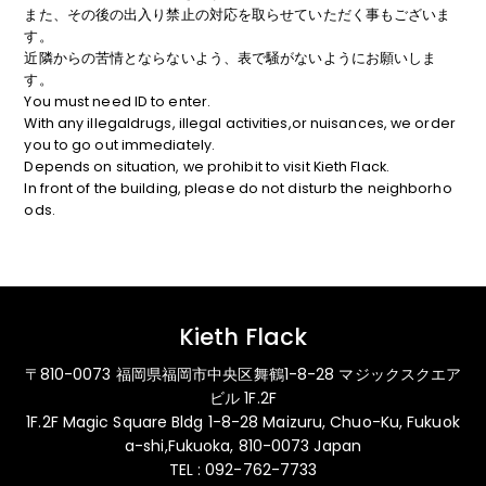
また、その後の出入り禁止の対応を取らせていただく事もございま
す。
近隣からの苦情とならないよう、表で騒がないようにお願いしま
す。
You must need ID to enter.
With any illegaldrugs, illegal activities,or nuisances, we order
you to go out immediately.
Depends on situation, we prohibit to visit Kieth Flack.
In front of the building, please do not disturb the neighborho
ods.
Kieth Flack
〒810-0073 福岡県福岡市中央区舞鶴1-8-28 マジックスクエア
ビル 1F.2F
1F.2F Magic Square Bldg 1-8-28 Maizuru, Chuo-Ku, Fukuok
a-shi,Fukuoka, 810-0073 Japan
TEL : 092-762-7733