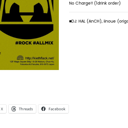
No Charge!! (1drink order)
■DJ: HAL (AnCH), iinoue (ori
X
Threads
Facebook