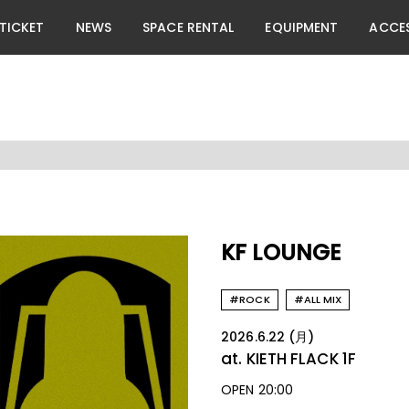
TICKET
NEWS
SPACE RENTAL
EQUIPMENT
ACCE
KF LOUNGE
#ROCK
#ALL MIX
2026.6.22 (月)
at. KIETH FLACK
1F
OPEN 20:00