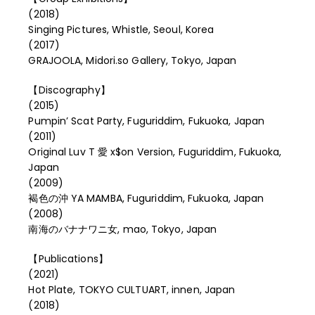
(2018)
Singing Pictures, Whistle, Seoul, Korea
(2017)
GRAJOOLA, Midori.so Gallery, Tokyo, Japan
【Discography】
(2015)
Pumpin’ Scat Party, Fuguriddim, Fukuoka, Japan
(2011)
Original Luv T 愛 x$on Version, Fuguriddim, Fukuoka,
Japan
(2009)
褐色の沖 YA MAMBA, Fuguriddim, Fukuoka, Japan
(2008)
南海のバナナワニ女, mao, Tokyo, Japan
【Publications】
(2021)
Hot Plate, TOKYO CULTUART, innen, Japan
(2018)