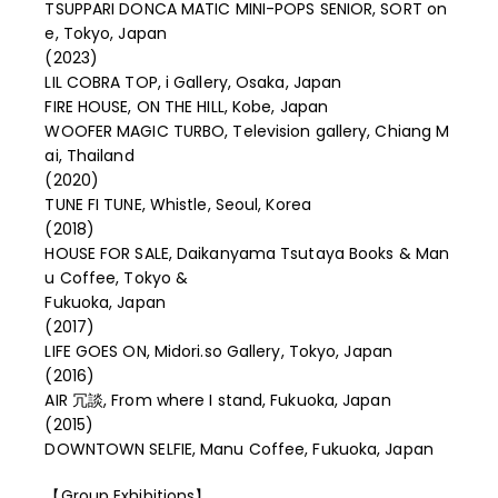
TSUPPARI DONCA MATIC MINI-POPS SENIOR, SORT on
e, Tokyo, Japan
(2023)
LIL COBRA TOP, i Gallery, Osaka, Japan
FIRE HOUSE, ON THE HILL, Kobe, Japan
WOOFER MAGIC TURBO, Television gallery, Chiang M
ai, Thailand
(2020)
TUNE FI TUNE, Whistle, Seoul, Korea
(2018)
HOUSE FOR SALE, Daikanyama Tsutaya Books & Man
u Coffee, Tokyo &
Fukuoka, Japan
(2017)
LIFE GOES ON, Midori.so Gallery, Tokyo, Japan
(2016)
AIR 冗談, From where I stand, Fukuoka, Japan
(2015)
DOWNTOWN SELFIE, Manu Coffee, Fukuoka, Japan
【Group Exhibitions】