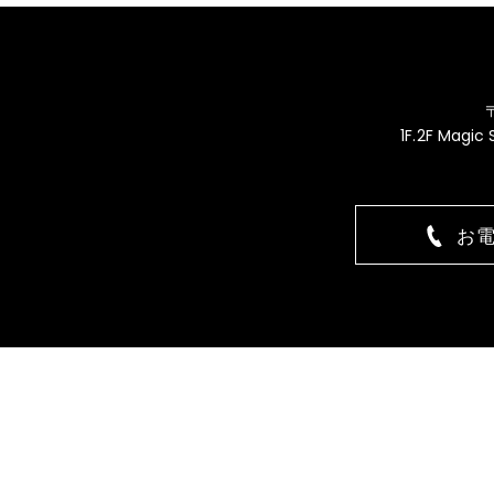
1F.2F Magic
お