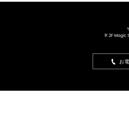
1F.2F Magic
お